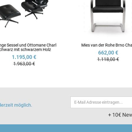
ge Sessel und Ottomane Charl
Mies van der Rohe Brno Cha
chwarz mit schwarzem Holz
662,00 €
1.195,00 €
1.118,00 €
1.963,00 €
Email-
erzeit möglich.
Adresse
+ 10€ New