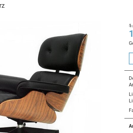
rz
1
G
De
A
Li
Li
F
A