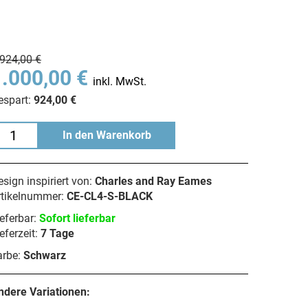
.924,00 €
1.000,00 €
inkl. MwSt.
espart:
924,00 €
In den Warenkorb
sign inspiriert von:
Charles and Ray Eames
rtikelnummer:
CE-CL4-S-BLACK
eferbar:
Sofort lieferbar
eferzeit:
7 Tage
arbe:
Schwarz
ndere Variationen: