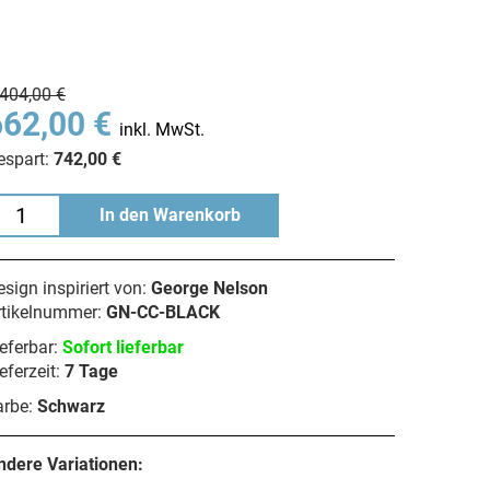
.404,00 €
662,00 €
inkl. MwSt.
espart:
742,00 €
In den Warenkorb
sign inspiriert von:
George Nelson
rtikelnummer:
GN-CC-BLACK
eferbar:
Sofort lieferbar
eferzeit:
7 Tage
arbe:
Schwarz
ndere Variationen: