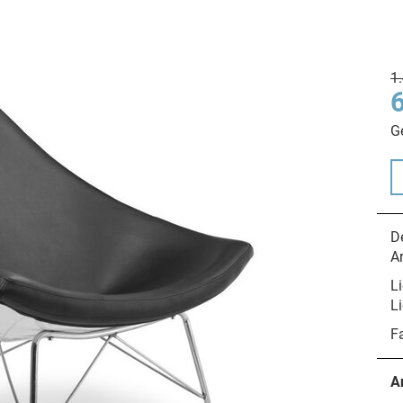
1
G
De
A
Li
Li
F
A