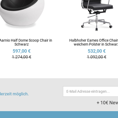
Aarnio Half Dome Scoop Chair in
Halbhoher Eames Office Chair
Schwarz
weichem Polster in Schwar
597,00 €
532,00 €
1.274,00 €
1.092,00 €
Email-
erzeit möglich.
Adresse
+ 10€ New