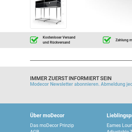
Kostenloser Versand
Zahlung mi
und Rückversand
IMMER ZUERST INFORMIERT SEIN
Modecor Newsletter abonnieren. Abmeldung jed
Über moDecor
Lieblings
Das moDecor Prinzip
Eames Loun
AGB
Adjustable 