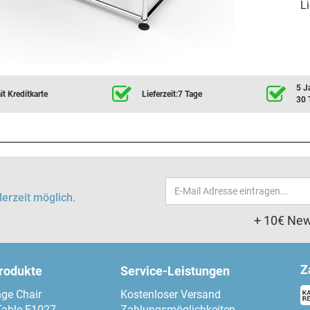
Li
5 J
t Kreditkarte
Lieferzeit:7 Tage
30 
Email-
erzeit möglich.
Adresse
+ 10€ New
Z
produkte
Service-Leistungen
ge Chair
Kostenloser Versand
Table E1027
Zahlungsmöglichkeiten