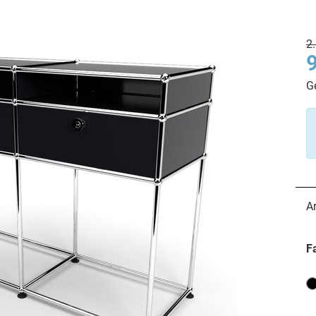
2
G
A
F