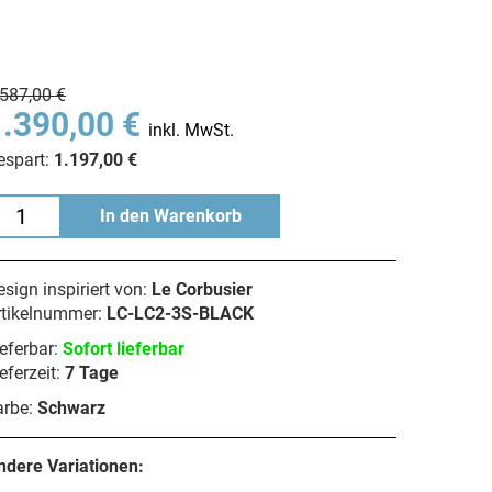
.587,00 €
1.390,00 €
inkl. MwSt.
espart:
1.197,00 €
In den Warenkorb
sign inspiriert von:
Le Corbusier
rtikelnummer:
LC-LC2-3S-BLACK
eferbar:
Sofort lieferbar
eferzeit:
7 Tage
arbe:
Schwarz
ndere Variationen: