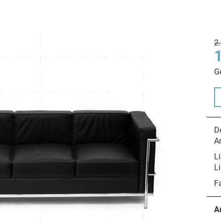
2
G
De
A
Li
Li
F
A