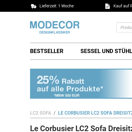
Lieferzeit: 1 Woche
Kauf auf
BESTSELLER
SESSEL UND STÜH
LC2 SOFA
LE CORBUSIER LC2 SOFA DREISI
Le Corbusier LC2 Sofa Dreisi