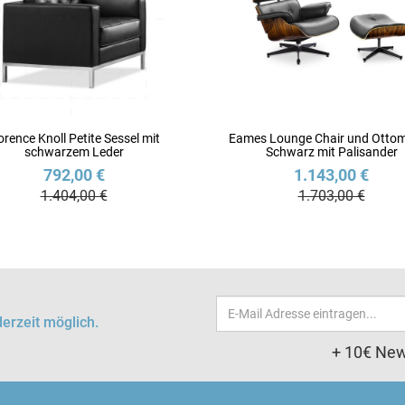
orence Knoll Petite Sessel mit
Eames Lounge Chair und Ottom
schwarzem Leder
Schwarz mit Palisander
792,00 €
1.143,00 €
1.404,00 €
1.703,00 €
Email-
erzeit möglich.
Adresse
+ 10€ New