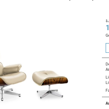
1
G
De
A
Li
Li
F
A