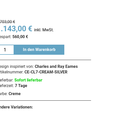
.703,00 €
1.143,00 €
inkl. MwSt.
espart:
560,00 €
In den Warenkorb
sign inspiriert von:
Charles and Ray Eames
rtikelnummer:
CE-CL7-CREAM-SILVER
eferbar:
Sofort lieferbar
eferzeit:
7 Tage
arbe:
Creme
ndere Variationen: