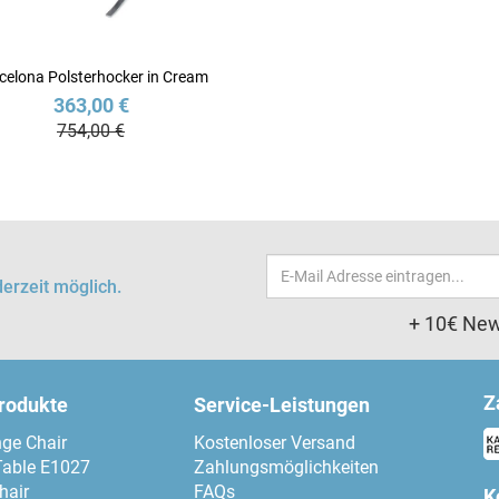
celona Polsterhocker in Cream
363,00 €
754,00 €
Email-
erzeit möglich.
Adresse
+ 10€ New
Z
produkte
Service-Leistungen
ge Chair
Kostenloser Versand
Table E1027
Zahlungsmöglichkeiten
hair
FAQs
K