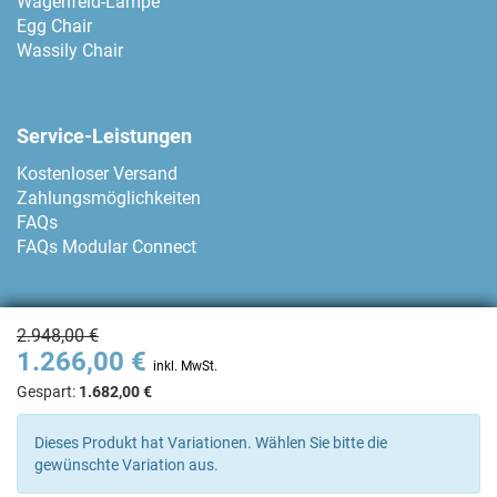
Wagenfeld-Lampe
Egg Chair
Wassily Chair
Service-Leistungen
Kostenloser Versand
Zahlungsmöglichkeiten
FAQs
FAQs Modular Connect
Zahlungsmethoden
2.948,00 €
1.266,00 €
inkl. MwSt.
Gespart:
1.682,00 €
Kontakt
Dieses Produkt hat Variationen. Wählen Sie bitte die
gewünschte Variation aus.
+34 93 80 04 874