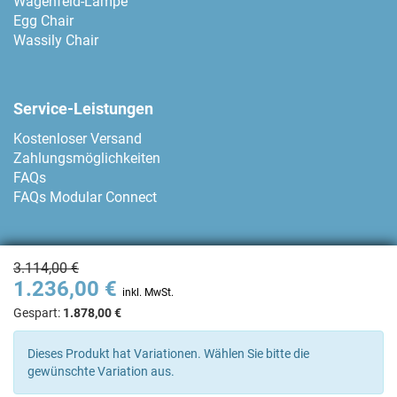
Wagenfeld-Lampe
Egg Chair
Wassily Chair
Service-Leistungen
Kostenloser Versand
Zahlungsmöglichkeiten
FAQs
FAQs Modular Connect
Zahlungsmethoden
3.114,00 €
1.236,00 €
inkl. MwSt.
Gespart:
1.878,00 €
Kontakt
Dieses Produkt hat Variationen. Wählen Sie bitte die
gewünschte Variation aus.
+34 93 80 04 874