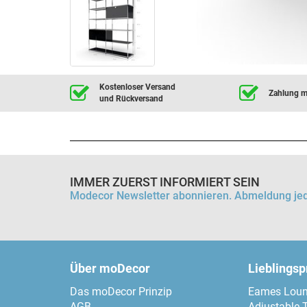
Kostenloser Versand
Zahlung mi
und Rückversand
IMMER ZUERST INFORMIERT SEIN
Modecor Newsletter abonnieren. Abmeldung jed
Über moDecor
Lieblings
Das moDecor Prinzip
Eames Loun
AGB
Adjustable 