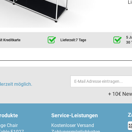
Li
5 J
t Kreditkarte
Lieferzeit:7 Tage
30 
Email-
erzeit möglich.
Adresse
+ 10€ New
Z
produkte
Service-Leistungen
ge Chair
Kostenloser Versand
Table E1027
Zahlungsmöglichkeiten