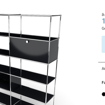
3
G
A
F