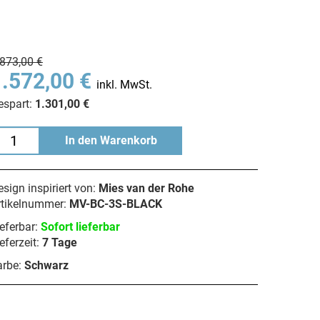
.873,00 €
1.572,00 €
inkl. MwSt.
espart:
1.301,00 €
In den Warenkorb
sign inspiriert von:
Mies van der Rohe
rtikelnummer:
MV-BC-3S-BLACK
eferbar:
Sofort lieferbar
eferzeit:
7 Tage
arbe:
Schwarz