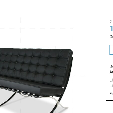
2
G
De
A
Li
Li
F