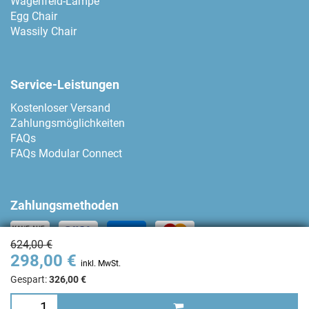
Wagenfeld-Lampe
Egg Chair
Wassily Chair
Service-Leistungen
Kostenloser Versand
Zahlungsmöglichkeiten
FAQs
FAQs Modular Connect
Zahlungsmethoden
624,00 €
298,00 €
Kontakt
inkl. MwSt.
Gespart:
326,00 €
+34 93 80 04 874