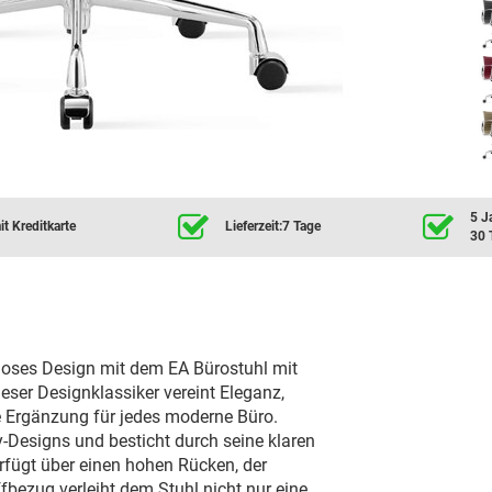
5 J
t Kreditkarte
Lieferzeit:7 Tage
30 
loses Design mit dem EA Bürostuhl mit
ser Designklassiker vereint Eleganz,
te Ergänzung für jedes moderne Büro.
y-Designs und besticht durch seine klaren
rfügt über einen hohen Rücken, der
fbezug verleiht dem Stuhl nicht nur eine