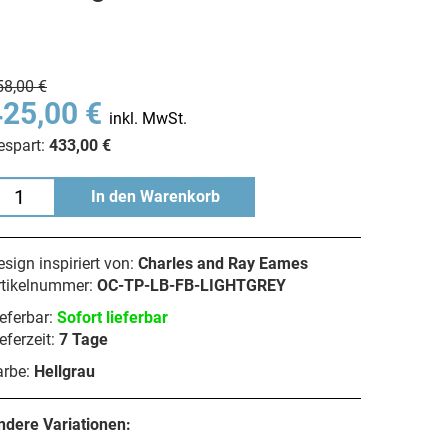
58,00 €
425,00 €
inkl. MwSt.
espart:
433,00 €
In den Warenkorb
sign inspiriert von:
Charles and Ray Eames
rtikelnummer:
OC-TP-LB-FB-LIGHTGREY
eferbar:
Sofort lieferbar
eferzeit:
7 Tage
arbe:
Hellgrau
ndere Variationen: