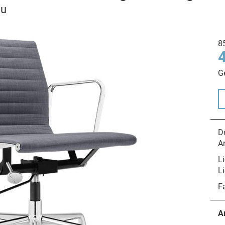
au
8
G
De
A
Li
Li
F
A