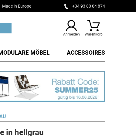
Made in Europe
+34 93 80 04 874
Anmelden
Warenkorb
MODULARE MÖBEL
ACCESSOIRES
RAU
 in hellgrau