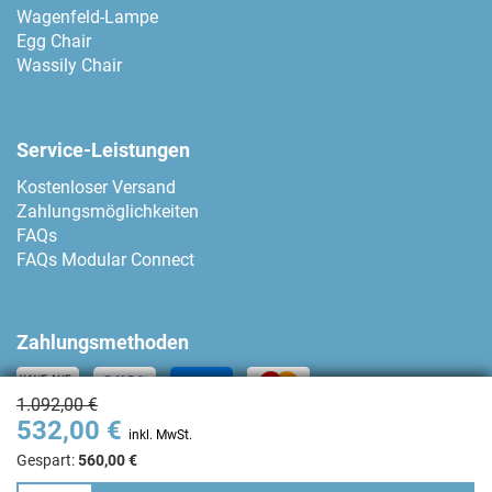
Wagenfeld-Lampe
Egg Chair
Wassily Chair
Service-Leistungen
Kostenloser Versand
Zahlungsmöglichkeiten
FAQs
FAQs Modular Connect
Zahlungsmethoden
1.092,00 €
532,00 €
Kontakt
inkl. MwSt.
Gespart:
560,00 €
+34 93 80 04 874