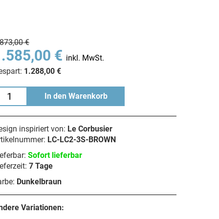
.873,00 €
1.585,00 €
inkl. MwSt.
espart:
1.288,00 €
In den Warenkorb
sign inspiriert von:
Le Corbusier
rtikelnummer:
LC-LC2-3S-BROWN
eferbar:
Sofort lieferbar
eferzeit:
7 Tage
arbe:
Dunkelbraun
ndere Variationen: