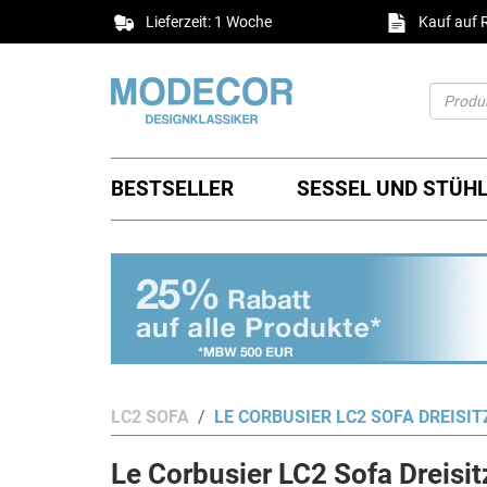
Lieferzeit: 1 Woche
Kauf auf
BESTSELLER
SESSEL UND STÜH
LC2 SOFA
LE CORBUSIER LC2 SOFA DREISI
Le Corbusier LC2 Sofa Dreisi