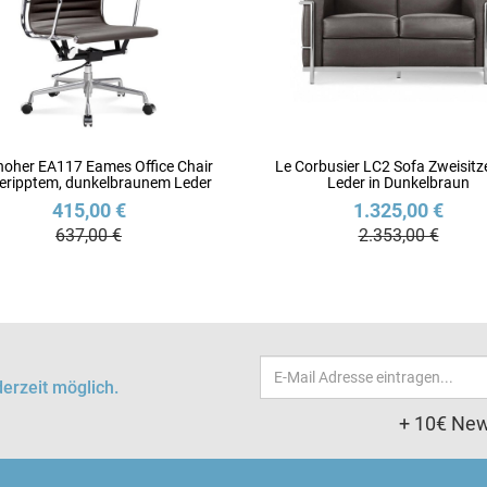
hoher EA117 Eames Office Chair
Le Corbusier LC2 Sofa Zweisitz
geripptem, dunkelbraunem Leder
Leder in Dunkelbraun
415,00 €
1.325,00 €
637,00 €
2.353,00 €
Email-
erzeit möglich.
Adresse
+ 10€ New