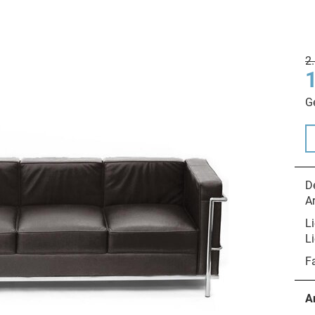
2
G
De
A
Li
Li
F
A