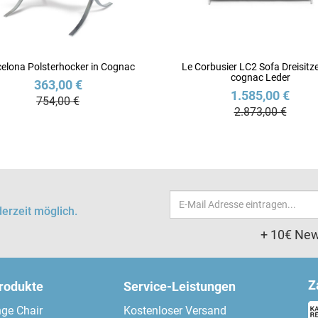
elona Polsterhocker in Cognac
Le Corbusier LC2 Sofa Dreisitze
cognac Leder
363,00 €
1.585,00 €
754,00 €
2.873,00 €
Email-
erzeit möglich.
Adresse
+ 10€ New
Z
produkte
Service-Leistungen
ge Chair
Kostenloser Versand