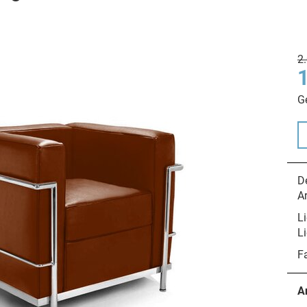
2
G
De
A
Li
Li
F
A