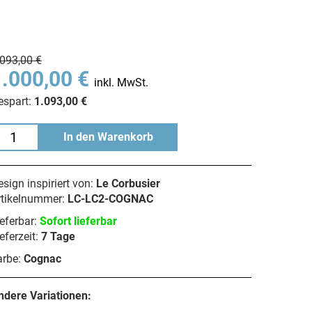
.093,00 €
1.000,00 €
inkl. MwSt.
espart:
1.093,00 €
In den Warenkorb
sign inspiriert von:
Le Corbusier
rtikelnummer:
LC-LC2-COGNAC
eferbar:
Sofort lieferbar
eferzeit:
7 Tage
arbe:
Cognac
ndere Variationen: